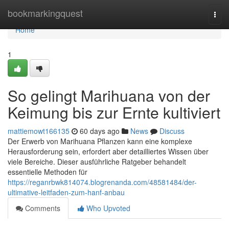
Home
bookmarkingquest
Togg
navi
Home
1
So gelingt Marihuana von der
Keimung bis zur Ernte kultiviert
mattiemowt166135
60 days ago
News
Discuss
Der Erwerb von Marihuana Pflanzen kann eine komplexe
Herausforderung sein, erfordert aber detailliertes Wissen über
viele Bereiche. Dieser ausführliche Ratgeber behandelt
essentielle Methoden für
https://reganrbwk814074.blogrenanda.com/48581484/der-
ultimative-leitfaden-zum-hanf-anbau
Comments
Who Upvoted