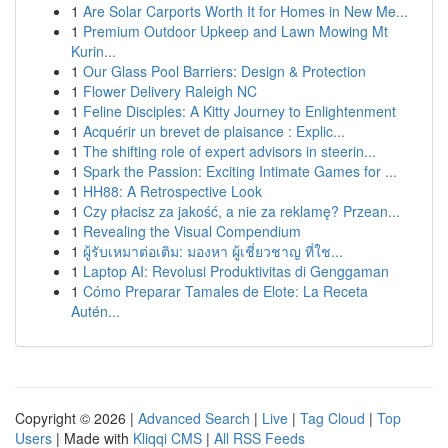
1
Are Solar Carports Worth It for Homes in New Me...
1
Premium Outdoor Upkeep and Lawn Mowing Mt
Kurin...
1
Our Glass Pool Barriers: Design & Protection
1
Flower Delivery Raleigh NC
1
Feline Disciples: A Kitty Journey to Enlightenment
1
Acquérir un brevet de plaisance : Explic...
1
The shifting role of expert advisors in steerin...
1
Spark the Passion: Exciting Intimate Games for ...
1
HH88: A Retrospective Look
1
Czy płacisz za jakość, a nie za reklamę? Przean...
1
Revealing the Visual Compendium
1
ผู้รับเหมาต่อเติม: มองหา ผู้เชี่ยวชาญ ที่ใช...
1
Laptop AI: Revolusi Produktivitas di Genggaman
1
Cómo Preparar Tamales de Elote: La Receta
Autén...
Copyright © 2026 |
Advanced Search
|
Live
|
Tag Cloud
|
Top
Users
| Made with
Kliqqi CMS
|
All RSS Feeds