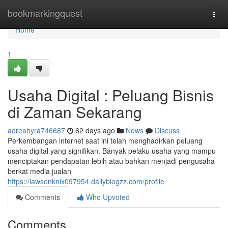
Home
bookmarkingquest
Togg
navi
Home
1
Usaha Digital : Peluang Bisnis
di Zaman Sekarang
adreahyra746687
62 days ago
News
Discuss
Perkembangan internet saat ini telah menghadirkan peluang
usaha digital yang signifikan. Banyak pelaku usaha yang mampu
menciptakan pendapatan lebih atau bahkan menjadi pengusaha
berkat media jualan
https://lawsonknlx097954.dailyblogzz.com/profile
Comments
Who Upvoted
Comments