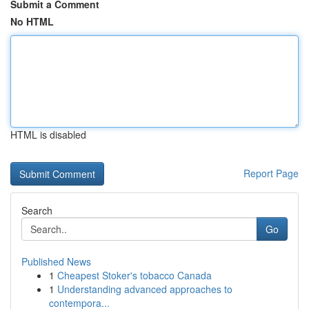
Submit a Comment
No HTML
HTML is disabled
Report Page
Search
Go
Published News
1
Cheapest Stoker's tobacco Canada
1
Understanding advanced approaches to
contempora...