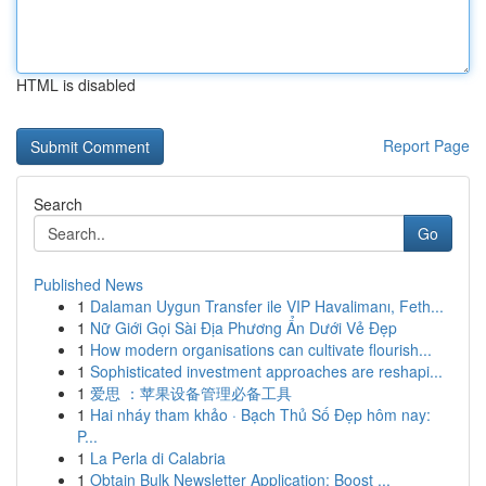
HTML is disabled
Report Page
Search
Go
Published News
1
Dalaman Uygun Transfer ile VIP Havalimanı, Feth...
1
Nữ Giới Gọi Sài Địa Phương Ẩn Dưới Vẻ Đẹp
1
How modern organisations can cultivate flourish...
1
Sophisticated investment approaches are reshapi...
1
爱思 ：苹果设备管理必备工具
1
Hai nháy tham khảo · Bạch Thủ Số Đẹp hôm nay:
P...
1
La Perla di Calabria
1
Obtain Bulk Newsletter Application: Boost ...