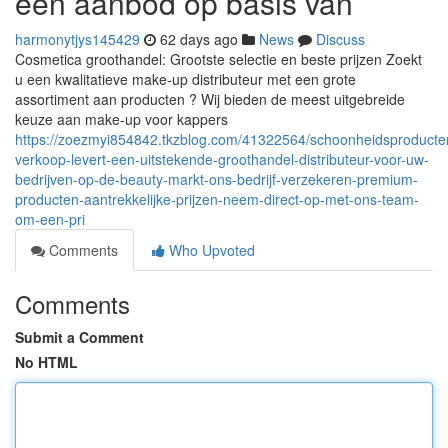
een aanbod op basis van
harmonytjys145429
62 days ago
News
Discuss
Cosmetica groothandel: Grootste selectie en beste prijzen Zoekt
u een kwalitatieve make-up distributeur met een grote
assortiment aan producten ? Wij bieden de meest uitgebreide
keuze aan make-up voor kappers
https://zoezmyi854842.tkzblog.com/41322564/schoonheidsproducte
verkoop-levert-een-uitstekende-groothandel-distributeur-voor-uw-
bedrijven-op-de-beauty-markt-ons-bedrijf-verzekeren-premium-
producten-aantrekkelijke-prijzen-neem-direct-op-met-ons-team-
om-een-pri
Comments
Who Upvoted
Comments
Submit a Comment
No HTML