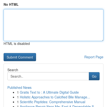
No HTML
HTML is disabled
Report Page
Search
Go
Published News
1
Gratis Text to : A Ultimate Digital Guide
1
Holistic Approaches to Calcified Bile Manage...
1
Scientific Peptides: Comprehensive Manual
1
Appliance Repair Near Me: Fast & Dependable S...