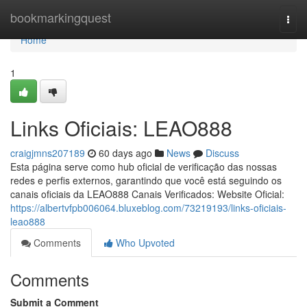
Home
bookmarkingquest
Togg
navi
Home
1
Links Oficiais: LEAO888
craigjmns207189
60 days ago
News
Discuss
Esta página serve como hub oficial de verificação das nossas
redes e perfis externos, garantindo que você está seguindo os
canais oficiais da LEAO888 Canais Verificados: Website Oficial:
https://albertvfpb006064.bluxeblog.com/73219193/links-oficiais-
leao888
Comments
Who Upvoted
Comments
Submit a Comment