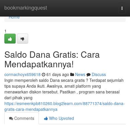
Home
bookmarkingquest
Togg
navi
Home
1
Saldo Dana Gratis: Cara
Mendapatkannya!
cormachoyx659618
61 days ago
News
Discuss
Ingin memperoleh saldo Dana secara gratis ? Terdapat sejumlah
tips supaya Anda ikuti. Awalnya, amati platform yang
menawarkan diskon tersebut. Pastikan , program sana berasal
dari pihak yang
https://esmeenkpb810260.blog2learn.com/88771374/saldo-dana-
gratis-cara-mendapatkannya
Comments
Who Upvoted