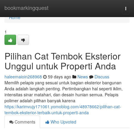
Home
bookmarkingquest
Togg
navi
Home
1
Pilihan Cat Tembok Eksterior
Unggul untuk Properti Anda
haleemaioin268968
59 days ago
News
Discuss
Memilih pelapis yang sesuai untuk bagian eksterior bangunan
Anda adalah langkah penting. Pertimbangkan hal seperti iklim,
intensitas sinar matahari, dan desain hunian semua. Pelapis
polimer adalah pilihan banyak karena
https://karimvujy171061.yomoblog.com/48978662/pilihan-cat-
tembok-eksterior-terbaik-untuk-properti-anda
Comments
Who Upvoted