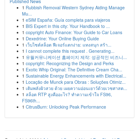
Published News
1
Rubbish Removal Western Sydney Aiding Manage
Mu...
1
eSIM España: Guía completa para viajeros
1
BIS Expert in this city: Your Handbook to ...
1
copyright Auto Finance: Your Guide to Car Loans
1
Dexedrine: Your Online Buying Guide
1
เว็บไซต์สล็อต ฟีเจอร์แตกง่าย: แทงสนุก สร้า...
1
I cannot complete this request . Generating...
1
유월커뮤니케이션 홈페이지 제작: 성공적인 비즈니...
1
copyright: Recognizing the Design and Perks
1
Exotic Whip Original: The Definitive Cream Cha...
1
Sustainable Energy Enhancements with Electrical...
1
Locação de Munck para Obras : Soluções Otimiz...
1
เติมพลังผิวสวย ด้วย เผยความอ่อนเยาว์ด้วยเวชศาสต...
1
สล็อต RTP สูงคืออะไร? ทำความเข้าใจ FS96,
FS96th...
1
CitrusBurn: Unlocking Peak Performance