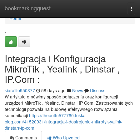
Home
bookmarkingquest
Togg
navi
Home
1
Integracja i Konfiguracja
MikroTik , Yealink , Dinstar ,
IP.Com :
kiarailto950377
58 days ago
News
Discuss
W artykule omówimy sposób połączenia oraz konfiguracji
urządzeń MikroTik , Yealinc, Dinstar i IP Com. Zastosowanie tych
technologii pozwala na budowę efektywnego rozwiązania
komunikacji
https://theoottu577760.tokka-
blog.com/41520931/integracja-i-dostrojenie-mikrotyk-yalink-
dinstarr-ip-com
Comments
Who Upvoted