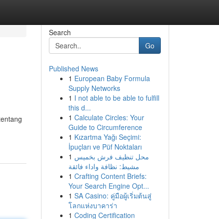
Search
Go
Published News
1
European Baby Formula
Supply Networks
1
I not able to be able to fulfill
this d...
1
Calculate Circles: Your
tentang
Guide to Circumference
1
Kızartma Yağı Seçimi:
İpuçları ve Püf Noktaları
1
محل تنظيف فرش بخميس
مشيط: نظافة واداء فائقة
1
Crafting Content Briefs:
Your Search Engine Opt...
1
SA Casino: คู่มือผู้เริ่มต้นสู่
โลกแห่งบาคาร่า
1
Coding Certification