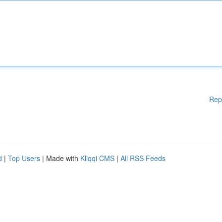
Rep
d
|
Top Users
| Made with
Kliqqi CMS
|
All RSS Feeds