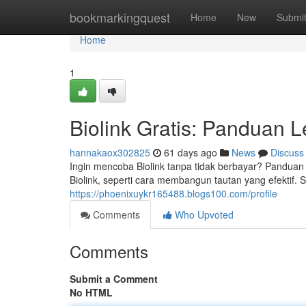
Home
bookmarkingquest
Home
New
Submi
Home
1
Biolink Gratis: Panduan 
hannakaox302825
61 days ago
News
Discuss
Ingin mencoba Biolink tanpa tidak berbayar? Panduan i
Biolink, seperti cara membangun tautan yang efektif. 
https://phoenixuykr165488.blogs100.com/profile
Comments
Who Upvoted
Comments
Submit a Comment
No HTML