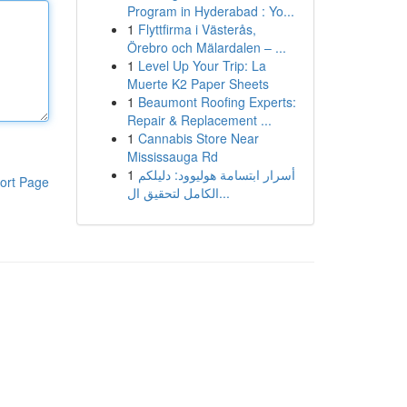
Program in Hyderabad : Yo...
1
Flyttfirma i Västerås,
Örebro och Mälardalen – ...
1
Level Up Your Trip: La
Muerte K2 Paper Sheets
1
Beaumont Roofing Experts:
Repair & Replacement ...
1
Cannabis Store Near
Mississauga Rd
1
أسرار ابتسامة هوليوود: دليلكم
ort Page
الكامل لتحقيق ال...