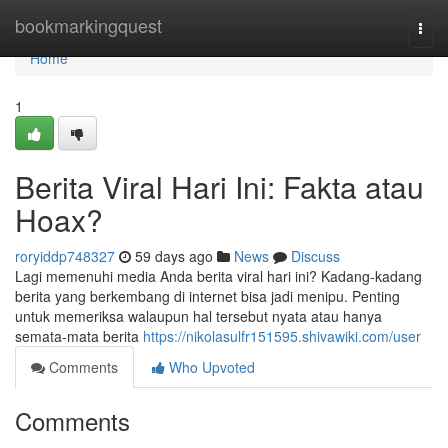
Home
bookmarkingquest
Togg
navi
Home
1
Berita Viral Hari Ini: Fakta atau
Hoax?
roryiddp748327
59 days ago
News
Discuss
Lagi memenuhi media Anda berita viral hari ini? Kadang-kadang
berita yang berkembang di internet bisa jadi menipu. Penting
untuk memeriksa walaupun hal tersebut nyata atau hanya
semata-mata berita
https://nikolasulfr151595.shivawiki.com/user
Comments
Who Upvoted
Comments