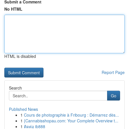
Submit a Comment
No HTML
HTML is disabled
Report Page
Search
Go
Published News
1
Cours de photographie à Fribourg : Démarrez dès...
1
{Cannabisshopau.com: Your Complete Overview t...
1
ติดต่อ ib888