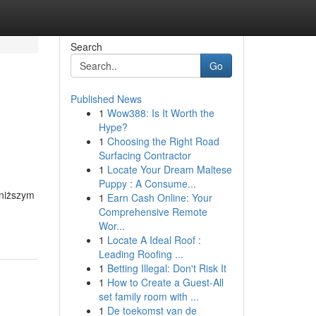
Search
Go
Published News
1
Wow388: Is It Worth the
Hype?
1
Choosing the Right Road
Surfacing Contractor
1
Locate Your Dream Maltese
Puppy : A Consume...
oniższym
1
Earn Cash Online: Your
Comprehensive Remote
Wor...
1
Locate A Ideal Roof :
Leading Roofing ...
1
Betting Illegal: Don't Risk It
1
How to Create a Guest-All
set family room with ...
1
De toekomst van de