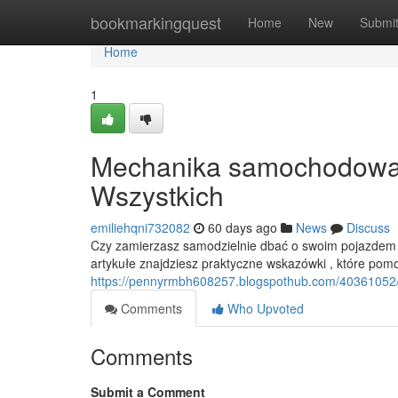
Home
bookmarkingquest
Home
New
Submi
Home
1
Mechanika samochodowa: 
Wszystkich
emiliehqni732082
60 days ago
News
Discuss
Czy zamierzasz samodzielnie dbać o swoim pojazdem
artykułe znajdziesz praktyczne wskazówki , które pom
https://pennyrmbh608257.blogspothub.com/40361052
Comments
Who Upvoted
Comments
Submit a Comment