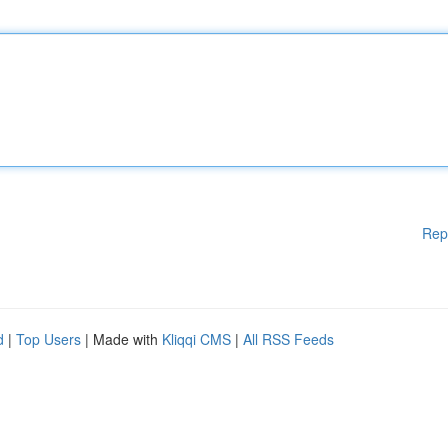
Rep
d
|
Top Users
| Made with
Kliqqi CMS
|
All RSS Feeds