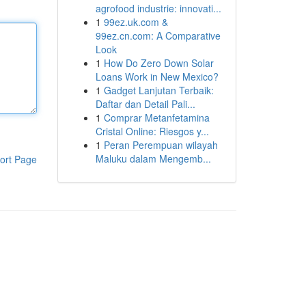
agrofood industrie: innovati...
1
99ez.uk.com &
99ez.cn.com: A Comparative
Look
1
How Do Zero Down Solar
Loans Work in New Mexico?
1
Gadget Lanjutan Terbaik:
Daftar dan Detail Pali...
1
Comprar Metanfetamina
Cristal Online: Riesgos y...
1
Peran Perempuan wilayah
Maluku dalam Mengemb...
ort Page