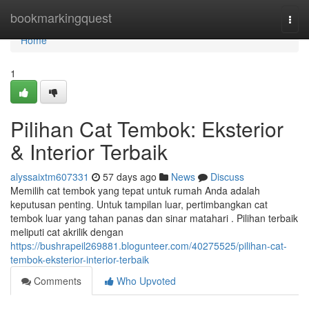
Home
bookmarkingquest
Togg
navi
Home
1
Pilihan Cat Tembok: Eksterior
& Interior Terbaik
alyssaixtm607331
57 days ago
News
Discuss
Memilih cat tembok yang tepat untuk rumah Anda adalah
keputusan penting. Untuk tampilan luar, pertimbangkan cat
tembok luar yang tahan panas dan sinar matahari . Pilihan terbaik
meliputi cat akrilik dengan
https://bushrapeil269881.blogunteer.com/40275525/pilihan-cat-
tembok-eksterior-interior-terbaik
Comments
Who Upvoted