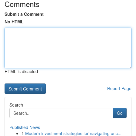
Comments
Submit a Comment
No HTML
HTML is disabled
Report Page
Search
Go
Published News
1
Modern investment strategies for navigating unc...