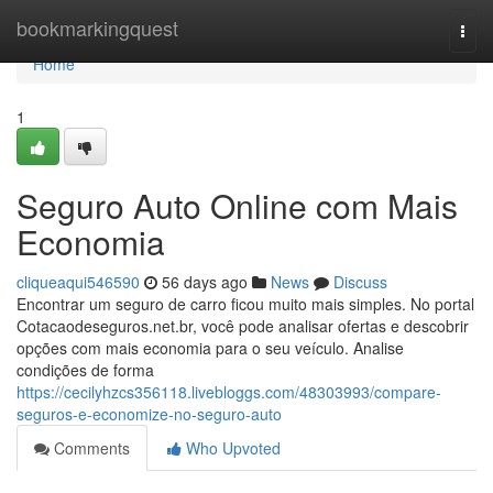
Home
bookmarkingquest
Togg
navi
Home
1
Seguro Auto Online com Mais
Economia
cliqueaqui546590
56 days ago
News
Discuss
Encontrar um seguro de carro ficou muito mais simples. No portal
Cotacaodeseguros.net.br, você pode analisar ofertas e descobrir
opções com mais economia para o seu veículo. Analise
condições de forma
https://cecilyhzcs356118.livebloggs.com/48303993/compare-
seguros-e-economize-no-seguro-auto
Comments
Who Upvoted