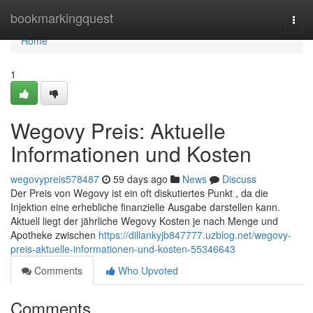
Home
bookmarkingquest
Togg
navi
Home
1
Wegovy Preis: Aktuelle
Informationen und Kosten
wegovypreis578487
59 days ago
News
Discuss
Der Preis von Wegovy ist ein oft diskutiertes Punkt , da die
Injektion eine erhebliche finanzielle Ausgabe darstellen kann.
Aktuell liegt der jährliche Wegovy Kosten je nach Menge und
Apotheke zwischen
https://dillankyjb847777.uzblog.net/wegovy-
preis-aktuelle-informationen-und-kosten-55346643
Comments
Who Upvoted
Comments