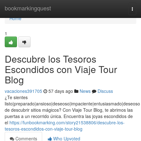
Home
bookmarkingquest
Togg
navi
Home
1
Descubre los Tesoros
Escondidos con Viaje Tour
Blog
vacaciones391705
57 days ago
News
Discuss
¿Te sientes
listo|preparado|ansioso|deseoso|impaciente|entusiasmado|deseoso
de descubrir sitios mágicos? Con Viaje Tour Blog, te abrimos las
puertas a un recorrido única. Encuentra las joyas escondidos de
el
https://funbookmarking.com/story21538806/descubre-los-
tesoros-escondidos-con-viaje-tour-blog
Comments
Who Upvoted