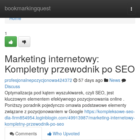
Home
bookmarkingquest
Togg
navi
Home
1
Marketing internetowy:
Kompletny przewodnik po SEO
profesjonalnepozycjonowa424372
57 days ago
News
Discuss
Optymalizacja pod kątem wyszukiwarek, czyli SEO, jest
kluczowym elementem efektywnego pozycjonowania online .
Poniższy poradnik pojedynczo omawia podstawowe elementy
związane z pozycjonowaniem w Google
https://kompleksowe-seo-
dla-firm854954.loginblogin.com/49913987/marketing-internetowy-
kompletny-przewodnik-po-seo
Comments
Who Upvoted