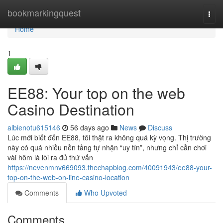
Home
bookmarkingquest
Togg
navi
Home
1
EE88: Your top on the web
Casino Destination
albienotu615146
56 days ago
News
Discuss
Lúc mới biết đến EE88, tôi thật ra không quá kỳ vọng. Thị trường
này có quá nhiều nền tảng tự nhận “uy tín”, nhưng chỉ cần chơi
vài hôm là lòi ra đủ thứ vấn
https://nevenmnv669093.thechapblog.com/40091943/ee88-your-
top-on-the-web-on-line-casino-location
Comments
Who Upvoted
Comments