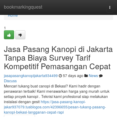
Home
bookmarkingquest
Togg
navi
Home
1
Jasa Pasang Kanopi di Jakarta
Tanpa Biaya Survey Tarif
Kompetitif Pemasangan Cepat
jasapasangkanopijakarta934499
57 days ago
News
Discuss
Mencari tukang buat canopi di Bekasi? Kami hadir dengan
penawaran terbaik! Kami menawarkan harga yang murah untuk
setiap proyek kanopi . Teknisi kami profesional siap melakukan
instalasi dengan gesit
https://jasa-pasang-kanopi-
jakar937079.tusblogos.com/42396655/pesan-tukang-pasang-
kanopi-bekasi-langganan-cepat-rapi