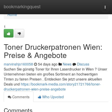
Home
bookmarkingquest
Togg
navi
Home
1
Toner Druckerpatronen Wien:
Preise & Angebote
marvinshjo160058
54 days ago
News
Discuss
Suchen Sie günstig Toner für Ihren Laserdrucker in Wien ? Unser
Unternehmen bieten ein großes Sortiment an hochwertigen
Tinten zu fairen Preisen . Entdecken Sie jetzt unsere aktuellen
Deals und
https://bookmark-media.com/story21721766/toner-
druckerpatronen-wien-preise-angebote
Comments
Who Upvoted
Comments