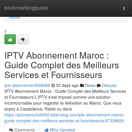
Home
bookmarkingquest
Togg
navi
Home
1
IPTV Abonnement Maroc :
Guide Complet des Meilleurs
Services et Fournisseurs
iptv-abonnement548089
55 days ago
News
Discuss
IPTV Abonnement Maroc : Guide Complet des Meilleurs Services
et Fournisseurs L'IPTV s'est imposé comme une solution
incontournable pour regarder la télévision au Maroc. Que vous
soyez à Casablanca, Rabat ou dans
https://iptvmaroc349050.total-blog.com/iptv-abonnement-maroc-
guide-complet-des-meilleurs-services-et-fournisseurs-67329826
Comments
Who Upvoted