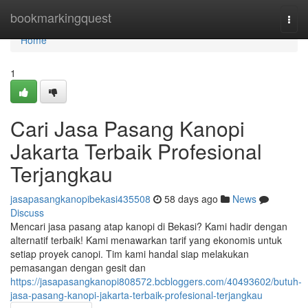
Home
bookmarkingquest
Togg
navi
Home
1
Cari Jasa Pasang Kanopi
Jakarta Terbaik Profesional
Terjangkau
jasapasangkanopibekasi435508
58 days ago
News
Discuss
Mencari jasa pasang atap kanopi di Bekasi? Kami hadir dengan
alternatif terbaik! Kami menawarkan tarif yang ekonomis untuk
setiap proyek canopi. Tim kami handal siap melakukan
pemasangan dengan gesit dan
https://jasapasangkanopi808572.bcbloggers.com/40493602/butuh-
jasa-pasang-kanopi-jakarta-terbaik-profesional-terjangkau