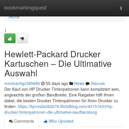
Home
bookmarkingquest
Togg
navi
Home
1
Hewlett-Packard Drucker
Kartuschen – Die Ultimative
Auswahl
monicavhgc395686
55 days ago
News
Discuss
Der Kauf von HP Drucker Tintenpatronen kann kompliziert sein,
angesichts der großen Bandbreite. Eine Ratgeber hilft Ihnen
dabei, die besten Drucker Tintenpatronen für Ihren Drucker zu
finden.
https://flynnojla262676.life3dblog.com/40151633/hp-
drucker-tintenpatronen-die-ultimative-kaufberatung
Comments
Who Upvoted