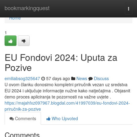
Home
bookmarkingquest
Togg
navi
Home
1
EU Fondovi 2024: Uputa za
Pozive
emiliabsog325647
57 days ago
News
Discuss
U ovom članku donosimo kompletni priručnik vezan uz sredstva
EU 2024 i uključuje informacije nužne kako natječajima . Objasnit
ćemo proces apliciranja te pozornosti na važne uvjete .
https://majahfxz097967.blogdal.com/41997039/eu-fondovi-2024-
priručnik-za-pozive
Comments
Who Upvoted
Comments