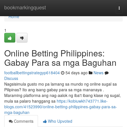
Home
bookmarkingquest
Togg
navi
Home
1
Online Betting Philippines:
Gabay Para sa mga Baguhan
footballbettingstrategyp618404
54 days ago
News
Discuss
Nagsisimula gusto mo pa lamang sa mundo ng online sugal sa
Pilipinas? Ito ang isang gabay para sa mga mananaya .
Maraming platforma ang nag-aalok ng iba't ibang klase ng sugal,
mula sa palaro hanggang sa
https://kobiuwkh743771.like-
blogs.com/41523990/online-betting-philippines-gabay-para-sa-
mga-baguhan
Comments
Who Upvoted