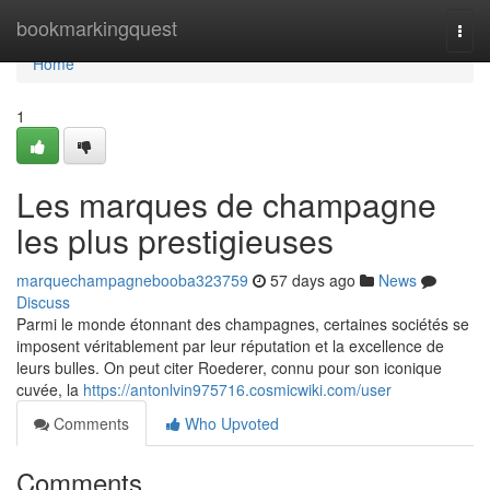
Home
bookmarkingquest
Togg
navi
Home
1
Les marques de champagne
les plus prestigieuses
marquechampagnebooba323759
57 days ago
News
Discuss
Parmi le monde étonnant des champagnes, certaines sociétés se
imposent véritablement par leur réputation et la excellence de
leurs bulles. On peut citer Roederer, connu pour son iconique
cuvée, la
https://antonlvin975716.cosmicwiki.com/user
Comments
Who Upvoted
Comments