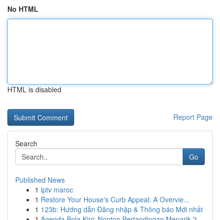
No HTML
HTML is disabled
Report Page
Search
Go
Published News
1
iptv maroc
1
Restore Your House's Curb Appeal: A Overvie...
1
123b: Hướng dẫn Đăng nhập & Thông báo Mới nhất
1
Agenda Bola Kini: Nonton Pertandingan Menarik 2...