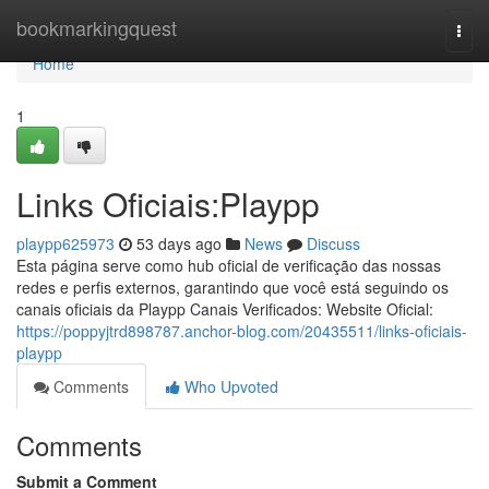
Home
bookmarkingquest
Togg
navi
Home
1
Links Oficiais:Playpp
playpp625973
53 days ago
News
Discuss
Esta página serve como hub oficial de verificação das nossas
redes e perfis externos, garantindo que você está seguindo os
canais oficiais da Playpp Canais Verificados: Website Oficial:
https://poppyjtrd898787.anchor-blog.com/20435511/links-oficiais-
playpp
Comments
Who Upvoted
Comments
Submit a Comment