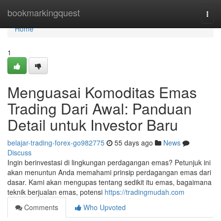
Home
bookmarkingquest
Togg
navi
Home
1
Menguasai Komoditas Emas
Trading Dari Awal: Panduan
Detail untuk Investor Baru
belajar-trading-forex-go982775
55 days ago
News
Discuss
Ingin berinvestasi di lingkungan perdagangan emas? Petunjuk ini
akan menuntun Anda memahami prinsip perdagangan emas dari
dasar. Kami akan mengupas tentang sedikit itu emas, bagaimana
teknik berjualan emas, potensi
https://tradingmudah.com
Comments
Who Upvoted