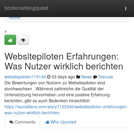
Home
bookmarkingquest
Togg
navi
Home
1
Websitepiloten Erfahrungen:
Was Nutzer wirklich berichten
websitepiloten719149
53 days ago
News
Discuss
Die Bewertungen von Nutzern zu Websitepiloten sind
durchwachsen . Während zahlreiche die Qualität der
Unterstützung hervorheben und eine positive Erfahrung
berichten, gibt es auch Bedenken hinsichtlich
https://isocialfans.com/story7133345/websitepiloten-erfahrungen-
was-nutzer-wirklich-berichten
Comments
Who Upvoted