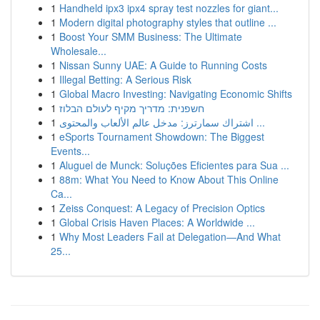
1
Handheld ipx3 ipx4 spray test nozzles for giant...
1
Modern digital photography styles that outline ...
1
Boost Your SMM Business: The Ultimate
Wholesale...
1
Nissan Sunny UAE: A Guide to Running Costs
1
Illegal Betting: A Serious Risk
1
Global Macro Investing: Navigating Economic Shifts
1
חשפנית: מדריך מקיף לעולם הבלוז
1
اشتراك سمارترز: مدخل عالم الألعاب والمحتوى ...
1
eSports Tournament Showdown: The Biggest
Events...
1
Aluguel de Munck: Soluções Eficientes para Sua ...
1
88m: What You Need to Know About This Online
Ca...
1
Zeiss Conquest: A Legacy of Precision Optics
1
Global Crisis Haven Places: A Worldwide ...
1
Why Most Leaders Fail at Delegation—And What
25...