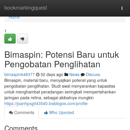
Home
bookmarkingquest
Togg
navi
Home
1
Bimaspin: Potensi Baru untuk
Pengobatan Penglihatan
bimaspin648377
52 days ago
News
Discuss
Bimaspin, material baru, menyajikan potensi yang untuk
pengobatan penglihatan. Studi awal menyarankan kapasitas
untuk menghambat peradangan seringkali mempertahankan
jaringan pada retina, sebagai akibatnya mungkin
https://joanhpxg043540.losblogos.com/profile
Comments
Who Upvoted
Comments