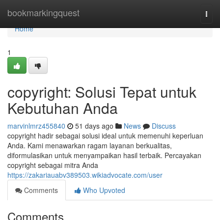
Home
bookmarkingquest
Togg
navi
Home
1
copyright: Solusi Tepat untuk
Kebutuhan Anda
marvinlmrz455840
51 days ago
News
Discuss
copyright hadir sebagai solusi ideal untuk memenuhi keperluan
Anda. Kami menawarkan ragam layanan berkualitas,
diformulasikan untuk menyampaikan hasil terbaik. Percayakan
copyright sebagai mitra Anda
https://zakariauabv389503.wikiadvocate.com/user
Comments
Who Upvoted
Comments