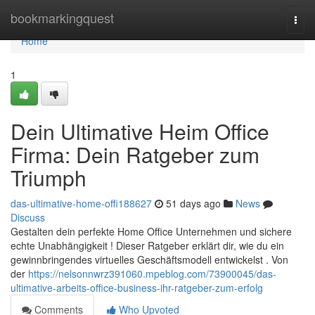
Home
bookmarkingquest
Togg
navi
Home
1
Dein Ultimative Heim Office
Firma: Dein Ratgeber zum
Triumph
das-ultimative-home-offi188627
51 days ago
News
Discuss
Gestalten dein perfekte Home Office Unternehmen und sichere
echte Unabhängigkeit ! Dieser Ratgeber erklärt dir, wie du ein
gewinnbringendes virtuelles Geschäftsmodell entwickelst . Von
der
https://nelsonnwrz391060.mpeblog.com/73900045/das-
ultimative-arbeits-office-business-ihr-ratgeber-zum-erfolg
Comments
Who Upvoted