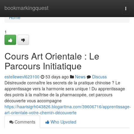
Home
bookmarkingquest
Togg
navi
Home
1
Cours Art Orientale : Le
Parcours Initiatique
estellewevl623100
53 days ago
News
Discuss
Désireuxde connaître les secrets de la pratique chinoise ? Le
apprentissage vers la harmonie sera unique ! Du apprentissage
des points à la maîtrise de la pharmacopée, cet parcours
découverte vous accompagne
https://haarisigrh043826.blogaritma.com/39606716/apprentissage-
art-orientale-votre-chemin-découverte
Comments
Who Upvoted