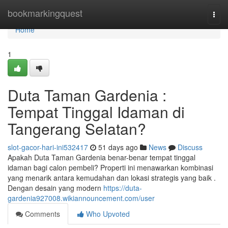
Home
bookmarkingquest
Togg
navi
Home
1
Duta Taman Gardenia :
Tempat Tinggal Idaman di
Tangerang Selatan?
slot-gacor-hari-ini532417
51 days ago
News
Discuss
Apakah Duta Taman Gardenia benar-benar tempat tinggal
idaman bagi calon pembeli? Properti ini menawarkan kombinasi
yang menarik antara kemudahan dan lokasi strategis yang baik .
Dengan desain yang modern
https://duta-
gardenia927008.wikiannouncement.com/user
Comments
Who Upvoted