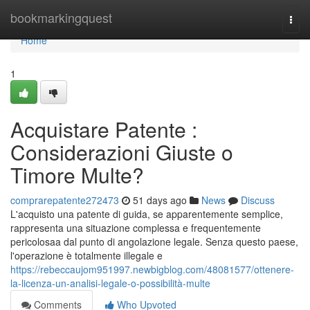
Home
bookmarkingquest
Togg
navi
Home
1
Acquistare Patente :
Considerazioni Giuste o
Timore Multe?
comprarepatente272473
51 days ago
News
Discuss
L'acquisto una patente di guida, se apparentemente semplice,
rappresenta una situazione complessa e frequentemente
pericolosaa dal punto di angolazione legale. Senza questo paese,
l'operazione è totalmente illegale e
https://rebeccaujom951997.newbigblog.com/48081577/ottenere-
la-licenza-un-analisi-legale-o-possibilità-multe
Comments
Who Upvoted