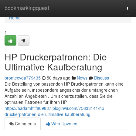
Home
bookmarkingquest
Togg
navi
Home
1
HP Druckerpatronen: Die
Ultimative Kaufberatung
brontecvda779435
50 days ago
News
Discuss
Die Bestellung von passenden HP Druckerpatronen kann eine
Aufgabe sein, insbesondere angesichts der umfangreichen
Anzahl an Angebieten . Um sicherzustellen, dass Sie die
optimalen Patronen für Ihren HP
https://aadamhtlf809837.bloginwi.com/75633141/hp-
druckerpatronen-die-ultimative-kaufberatung
Comments
Who Upvoted