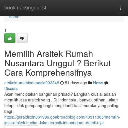
Home
bookmarkingquest
Togg
navi
Home
1
Memilih Arsitek Rumah
Nusantara Unggul ? Berikut
Cara Komprehensifnya
arsitekrumahindonesia903348
51 days ago
News
Discuss
Akan menciptakan bangunan pribadi? Langkah krusial adalah
memilih jasa arsitek yang . Di Indonesia , banyak pilihan , akan
tetapi tidak gampang bagi mengidentifikasi mereka yang paling
bagi
https://geraldixdn861996.goabroadblog.com/40311385/memilih-
jasa-arsitek-hunian-lokal-terbaik-ini-panduan-detail-nya