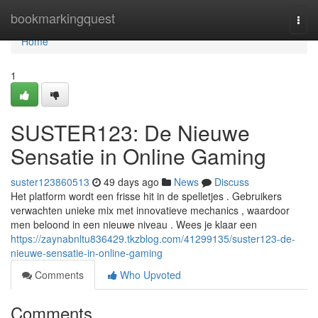
Home
bookmarkingquest
Togg
navi
Home
1
SUSTER123: De Nieuwe
Sensatie in Online Gaming
suster123860513
49 days ago
News
Discuss
Het platform wordt een frisse hit in de spelletjes . Gebruikers
verwachten unieke mix met innovatieve mechanics , waardoor
men beloond in een nieuwe niveau . Wees je klaar een
https://zaynabnltu836429.tkzblog.com/41299135/suster123-de-
nieuwe-sensatie-in-online-gaming
Comments
Who Upvoted
Comments