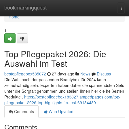
Home
bookmarkingquest
Togg
navi
Home
1
Top Pflegepaket 2026: Die
Auswahl im Test
bestepflegebox585072
27 days ago
News
Discuss
Die Wahl nach der passenden Beautybox für 2024 kann
zeitaufwändig sein. Experten haben daher die spannendsten Sets
unter die Sorgfalt genommen und stellen Ihnen hier die heißesten
Produkte .
https://bestepflegebox183827.ampedpages.com/top-
pflegepaket-2026-top-highlights-im-test-69134489
Comments
Who Upvoted
Comments