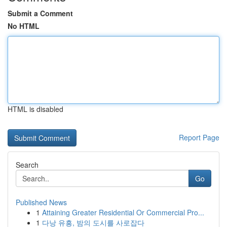
Submit a Comment
No HTML
HTML is disabled
Report Page
Search
Go
Published News
1
Attaining Greater Residential Or Commercial Pro...
1
다낭 유흥, 밤의 도시를 사로잡다