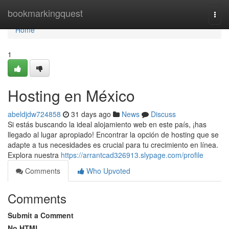
Home
bookmarkingquest
Togg
navi
Home
1
Hosting en México
abeldjdw724858
31 days ago
News
Discuss
Si estás buscando la ideal alojamiento web en este país, ¡has
llegado al lugar apropiado! Encontrar la opción de hosting que se
adapte a tus necesidades es crucial para tu crecimiento en línea.
Explora nuestra
https://arrantcad326913.slypage.com/profile
Comments
Who Upvoted
Comments
Submit a Comment
No HTML